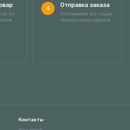
овар
Отправка заказа
4
если это
Отслеживайте все стадии
платеж
заказа в своем кабинете.
Контакты
Наш адрес: