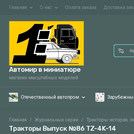
Главная
О нас
Оплата заказа
Доставка зак
Автомир в миниатюре
магазин масштабных моделей
Отечественный автопром
Зарубежны
Главная
/
Журнальные серии
/
Тракторы-история, 
Тракторы Выпуск №86 TZ-4K-14