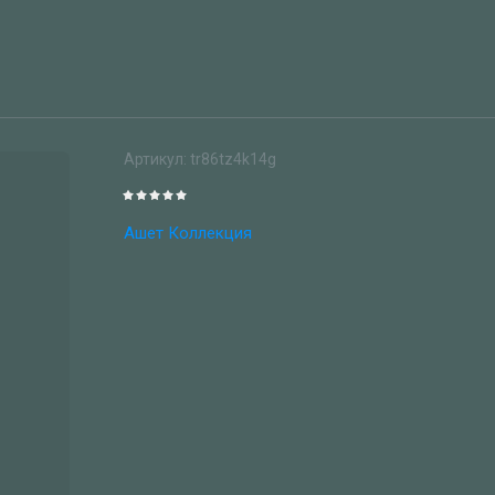
Артикул:
tr86tz4k14g
Ашет Коллекция