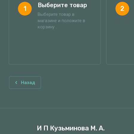
Выберите товар
1
2
Выберите товар в
магазине и положите в
корзину .
Назад
И П Кузьминова М. А.