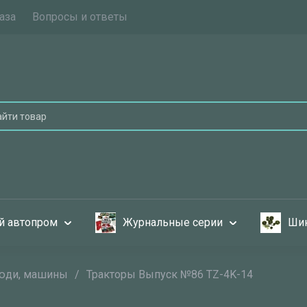
аза
Вопросы и ответы
й автопром
Журнальные серии
Шин
люди, машины
/
Тракторы Выпуск №86 TZ-4K-14