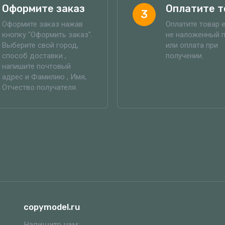
Оформите заказ
Оплатите т
3
Оформите заказ нажав
Оплатите товар 
кнопку "Оформить заказ".
не наложенный 
Выберите свой город,
или оплата при
способ доставки ,
получении.
напишите почтовый
адрес и Фамилию , Имя,
Отчество получателя.
copymodel.ru
Напишите нам: