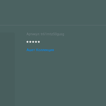
Артикул:
tr61mtz50gusg
Ашет Коллекция