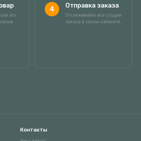
овар
Отправка заказа
4
если это
Отслеживайте все стадии
платеж
заказа в своем кабинете.
Контакты
Наш адрес: