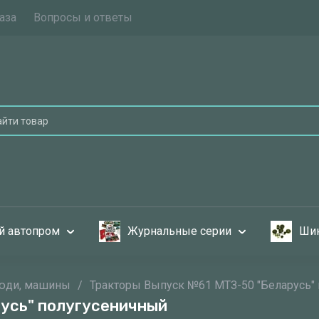
аза
Вопросы и ответы
й автопром
Журнальные серии
Шин
люди, машины
/
Тракторы Выпуск №61 МТЗ-50 "Беларусь"
усь" полугусеничный