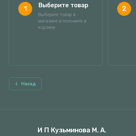
Выберите товар
1
2
Выберите товар в
магазине и положите в
корзину .
Назад
И П Кузьминова М. А.