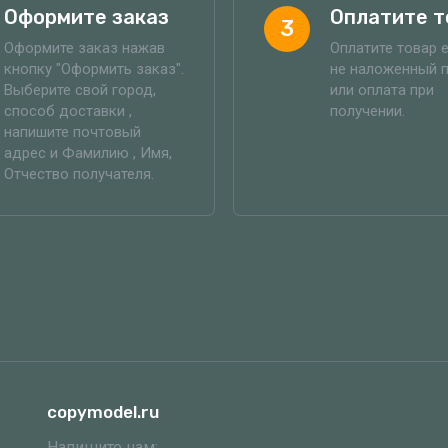
Оформите заказ
Оплатите т
3
Оформите заказ нажав
Оплатите товар 
кнопку "Оформить заказ".
не наложенный 
Выберите свой город,
или оплата при
способ доставки ,
получении.
напишите почтовый
адрес и Фамилию , Имя,
Отчество получателя.
copymodel.ru
Напишите нам: