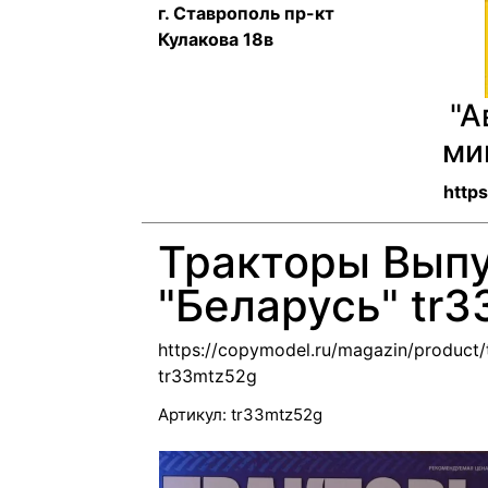
г. Ставрополь пр-кт
Кулакова 18в
"А
ми
http
Тракторы Вып
"Беларусь" tr
https://copymodel.ru/magazin/product
tr33mtz52g
Артикул:
tr33mtz52g