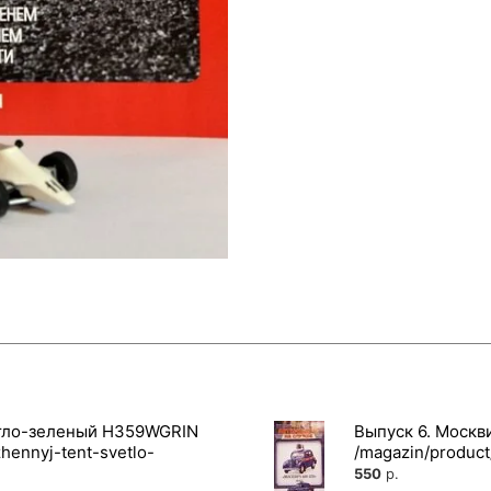
етло-зеленый H359WGRIN
Выпуск 6. Москв
550
р.