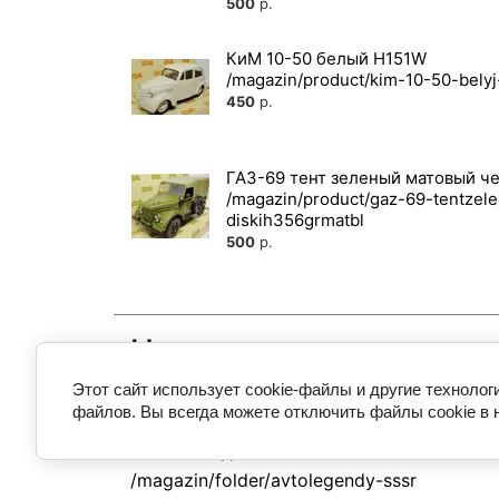
500
р.
КиМ 10-50 белый H151W
450
р.
ГАЗ-69 тент зеленый матовый 
500
р.
Находится в разделах
Этот сайт использует cookie-файлы и другие технолог
Отечественный автопром
Легковые авт
файлов. Вы всегда можете отключить файлы cookie в 
Автолегенды СССР