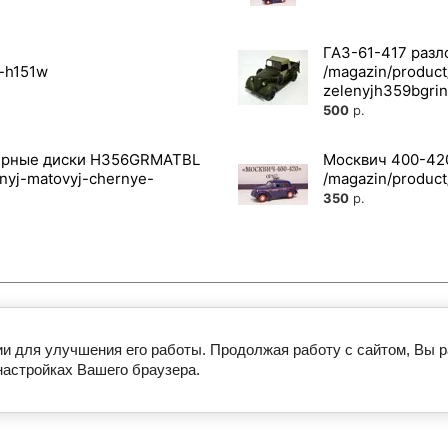
ГАЗ-61-417 раз
500
р.
черные диски H356GRMATBL
Москвич 400-420
350
р.
ии для улучшения его работы. Продолжая работу с сайтом, Вы 
омобили
Масштаб 1:43
Журнальные 
настройках Вашего браузера.