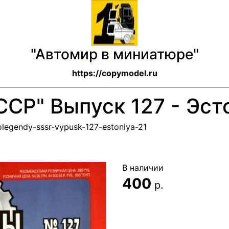
"Автомир в миниатюре"
https://copymodel.ru
СР" Выпуск 127 - Эст
olegendy-sssr-vypusk-127-estoniya-21
В наличии
400
р.